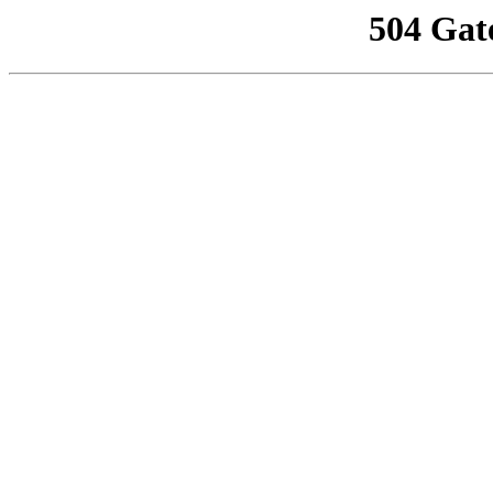
504 Gat