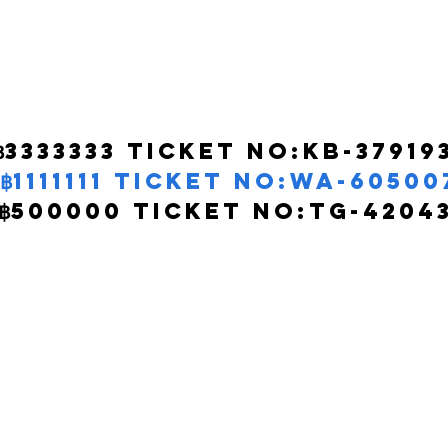
฿3333333 Ticket nO:kb-379193
฿1111111 Ticket no:wa-605007
฿500000 Ticket no:tg-420435  